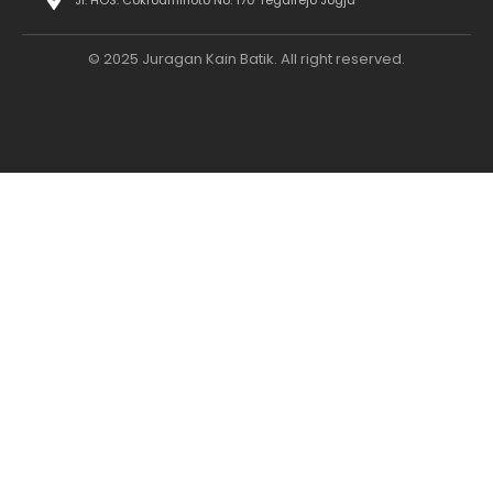
Jl. HOS. Cokroaminoto No. 170 Tegalrejo Jogja
© 2025 Juragan Kain Batik. All right reserved.