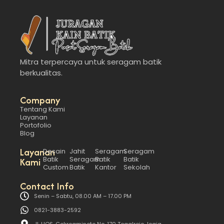
Mitra terpercaya untuk seragam batik
berkualitas.
Company
Tentang Kami
Layanan
Portofolio
Blog
Layanan
Desain
Jahit
Seragam
Seragam
Batik
Seragam
Batik
Batik
Kami
Custom
Batik
Kantor
Sekolah
Contact Info
Senin – Sabtu, 08.00 AM – 17.00 PM
0821-3883-2592