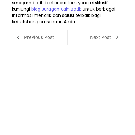
seragam batik kantor custom yang eksklusif,
kunjungi
blog Juragan Kain Batik
untuk berbagai
informasi menarik dan solusi terbaik bagi
kebutuhan perusahaan Anda.
Previous Post
Next Post
Pesan Baju Batik Custom Berkualitas untuk
Kantor atau Komunitas di Juragan Kain
Batik
Baju batik kini semakin wajar digunakan sebagai seragam
kantor karena…
Read More
Batik Custom, Pilihan Seragam Terbaik