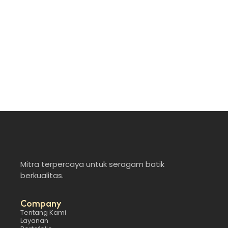
Seragam batik custom kini semakin populer di dunia
profesional karena…
Read More
Mitra terpercaya untuk seragam batik
berkualitas.
Company
Tentang Kami
Layanan