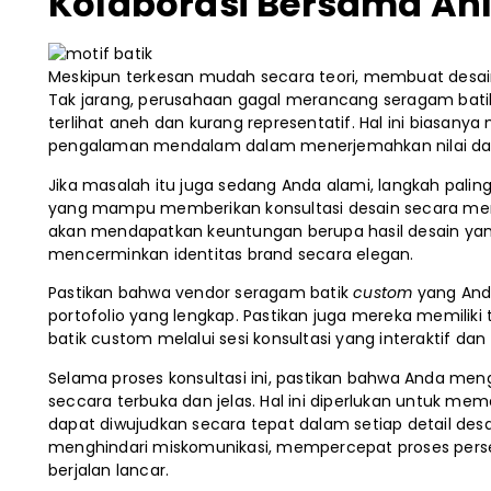
Kolaborasi Bersama Ahl
Meskipun terkesan mudah secara teori, membuat desain 
Tak jarang, perusahaan gagal merancang seragam batik 
terlihat aneh dan kurang representatif. Hal ini biasanya 
pengalaman mendalam dalam menerjemahkan nilai dan f
Jika masalah itu juga sedang Anda alami, langkah pali
yang mampu memberikan konsultasi desain secara meny
akan mendapatkan keuntungan berupa hasil desain yang l
mencerminkan identitas brand secara elegan.
Pastikan bahwa vendor seragam batik
custom
yang And
portofolio yang lengkap. Pastikan juga mereka memilik
batik custom melalui sesi konsultasi yang interaktif dan
Selama proses konsultasi ini, pastikan bahwa Anda mengk
seccara terbuka dan jelas. Hal ini diperlukan untuk me
dapat diwujudkan secara tepat dalam setiap detail des
menghindari miskomunikasi, mempercepat proses pers
berjalan lancar.