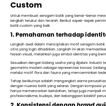
Custom
Untuk membuat seragam batik yang benar-benar mewakili
langkah terukur dan terarah. Berikut aspek-aspek pent
batik
custom
yang baik:
1. Pemahaman terhadap identit
Langkah awal dalam menciptakan motif seragam batik c
citra yang ingin dihadirkan. Langkah ini akan memastik
hiasan visual, melainkan juga simbol identitas yang be
Sesuaikan dengan bidang usaha yang dijalani. Industri 
geometris modern sebagai representasi inovasi. Sedangkan
melalui motif flora dan fauna yang mencerminkan ke
Tahap berikutnya adalah mengangkat warna perusaha
dengan nuansa batik yang selaras. Dengan komposisi yan
hanya memancarkan keindahan, tetapi juga menjadi 
profesionalisme, budaya, dan kebanggaan kolektif peru
2. Konsistensi dengan
brand gui