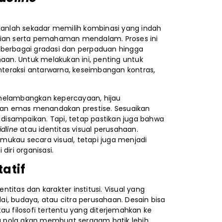
anlah sekadar memilih kombinasi yang indah
itian serta pemahaman mendalam. Proses ini
 berbagai gradasi dan perpaduan hingga
an. Untuk melakukan ini, penting untuk
teraksi antarwarna, keseimbangan kontras,
 melambangkan kepercayaan, hijau
an emas menandakan prestise. Sesuaikan
n disampaikan. Tapi, tetap pastikan juga bahwa
dline
atau identitas visual perusahaan.
ukau secara visual, tetapi juga menjadi
iri organisasi.
tatif
itas dan karakter institusi. Visual yang
lai, budaya, atau citra perusahaan. Desain bisa
au filosofi tertentu yang diterjemahkan ke
 pola akan membuat seragam batik lebih