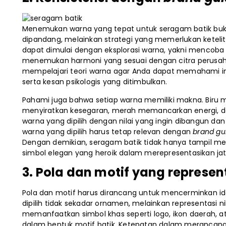
Menemukan warna yang tepat untuk seragam batik buk
dipandang, melainkan strategi yang memerlukan ketel
dapat dimulai dengan eksplorasi warna, yakni mencoba
menemukan harmoni yang sesuai dengan citra perusaha
mempelajari teori warna agar Anda dapat memahami in
serta kesan psikologis yang ditimbulkan.
Pahami juga bahwa setiap warna memiliki makna. Biru
menyiratkan kesegaran, merah memancarkan energi, d
warna yang dipilih dengan nilai yang ingin dibangun da
warna yang dipilih harus tetap relevan dengan
brand gui
Dengan demikian, seragam batik tidak hanya tampil mem
simbol elegan yang heroik dalam merepresentasikan jati d
3. Pola dan motif yang represen
Pola dan motif harus dirancang untuk mencerminkan ident
dipilih tidak sekadar ornamen, melainkan representasi ni
memanfaatkan simbol khas seperti logo, ikon daerah, at
dalam bentuk motif batik. Ketepatan dalam merancang