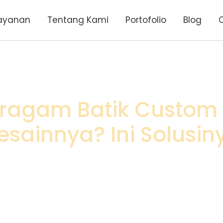
ayanan
Tentang Kami
Portofolio
Blog
Seragam Batik Custom
esainnya? Ini Solusin