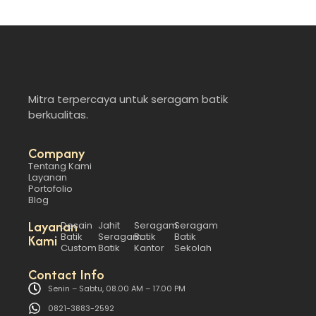
Mitra terpercaya untuk seragam batik
berkualitas.
Company
Tentang Kami
Layanan
Portofolio
Blog
Layanan
Desain
Jahit
Seragam
Seragam
Batik
Seragam
Batik
Batik
Kami
Custom
Batik
Kantor
Sekolah
Contact Info
Senin – Sabtu, 08.00 AM – 17.00 PM
0821-3883-2592