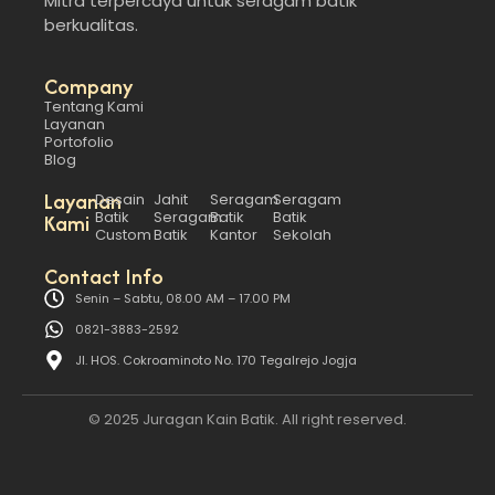
Mitra terpercaya untuk seragam batik
berkualitas.
Company
Tentang Kami
Layanan
Portofolio
Blog
Layanan
Desain
Jahit
Seragam
Seragam
Batik
Seragam
Batik
Batik
Kami
Custom
Batik
Kantor
Sekolah
Contact Info
Senin – Sabtu, 08.00 AM – 17.00 PM
0821-3883-2592
Jl. HOS. Cokroaminoto No. 170 Tegalrejo Jogja
© 2025 Juragan Kain Batik. All right reserved.