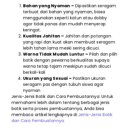
Bahan yang Nyaman –
Dipastikan seragam
terbuat dari bahan yang nyaman, biasa
menggunakan seperti katun atau dobby
agar tidak panas dan mudah menyerap
keringat.
Kualitas Jahitan –
Jahitan dan potongan
yang rapi dan kuat akan membuat seragam
lebih tahan lama meski sering dicuci.
Warna Tidak Mudah Luntur –
Pilah dan pilih
batik dengan pewarna berkualitas supaya
warna tetap tajam meskipun sudah dicuci
berkali-kali
Ukuran yang Sesuai –
Pastikan ukuran
seragam pas dengan tubuh siswa agar
nyaman
Jenis-Jenis Batik dan Cara Pembuatannya: Untuk
memahami lebih dalam tentang berbagai jenis
batik serta proses pembuatannya, Anda bisa
membaca artikel lengkapnya di
Jenis-Jenis Batik
dan Cara Pembuatannya.