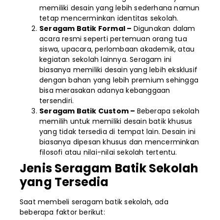
memiliki desain yang lebih sederhana namun
tetap mencerminkan identitas sekolah.
Seragam Batik Formal –
Digunakan dalam
acara resmi seperti pertemuan orang tua
siswa, upacara, perlombaan akademik, atau
kegiatan sekolah lainnya. Seragam ini
biasanya memiliki desain yang lebih eksklusif
dengan bahan yang lebih premium sehingga
bisa merasakan adanya kebanggaan
tersendiri.
Seragam Batik Custom –
Beberapa sekolah
memilih untuk memiliki desain batik khusus
yang tidak tersedia di tempat lain. Desain ini
biasanya dipesan khusus dan mencerminkan
filosofi atau nilai-nilai sekolah tertentu.
Jenis Seragam Batik Sekolah
yang Tersedia
Saat membeli seragam batik sekolah, ada
beberapa faktor berikut: