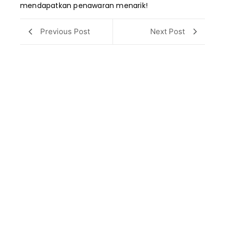
mendapatkan penawaran menarik!
Previous Post
Next Post
Pesan Baju Batik Custom Berkualitas untuk
Kantor atau Komunitas di Juragan Kain
Batik
Baju batik kini semakin wajar digunakan sebagai seragam
kantor karena…
Read More
Batik Custom, Pilihan Seragam Terbaik
untuk Perusahaan dan Instansi Pemerintah
Seragam tidak hanya berperan sebagai pakaian yang
digunakan di tempat…