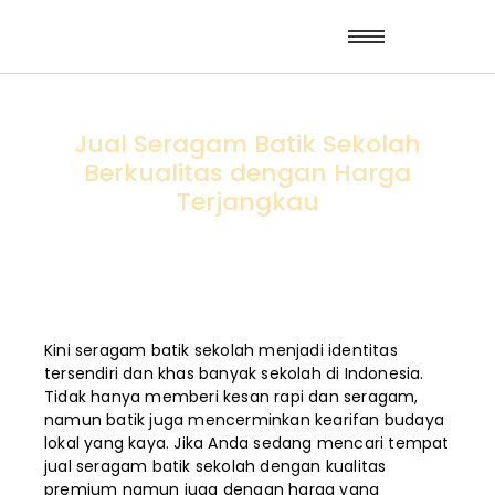
Jual Seragam Batik Sekolah
Berkualitas dengan Harga
Terjangkau
Kini seragam batik sekolah menjadi identitas
tersendiri dan khas banyak sekolah di Indonesia.
Tidak hanya memberi kesan rapi dan seragam,
namun batik juga mencerminkan kearifan budaya
lokal yang kaya. Jika Anda sedang mencari tempat
jual seragam batik sekolah dengan kualitas
premium namun juga dengan harga yang