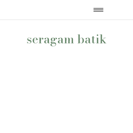
seragam batik
Di Tengah Gempuran Fast Fashion, Batik