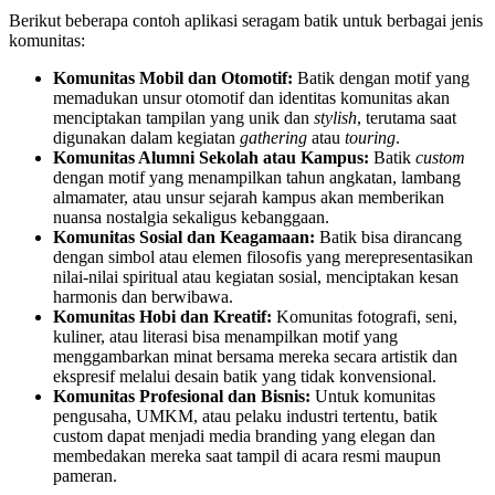
Berikut beberapa contoh aplikasi seragam batik untuk berbagai jenis
komunitas:
Komunitas Mobil dan Otomotif:
Batik dengan motif yang
memadukan unsur otomotif dan identitas komunitas akan
menciptakan tampilan yang unik dan
stylish
, terutama saat
digunakan dalam kegiatan
gathering
atau
touring
.
Komunitas Alumni Sekolah atau Kampus:
Batik
custom
dengan motif yang menampilkan tahun angkatan, lambang
almamater, atau unsur sejarah kampus akan memberikan
nuansa nostalgia sekaligus kebanggaan.
Komunitas Sosial dan Keagamaan:
Batik bisa dirancang
dengan simbol atau elemen filosofis yang merepresentasikan
nilai-nilai spiritual atau kegiatan sosial, menciptakan kesan
harmonis dan berwibawa.
Komunitas Hobi dan Kreatif:
Komunitas fotografi, seni,
kuliner, atau literasi bisa menampilkan motif yang
menggambarkan minat bersama mereka secara artistik dan
ekspresif melalui desain batik yang tidak konvensional.
Komunitas Profesional dan Bisnis:
Untuk komunitas
pengusaha, UMKM, atau pelaku industri tertentu, batik
custom dapat menjadi media branding yang elegan dan
membedakan mereka saat tampil di acara resmi maupun
pameran.