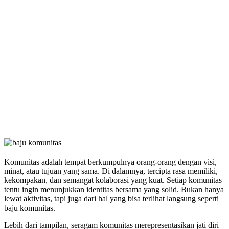
Baju batik kini semakin wajar digunakan sebagai seragam kantor karena…
Read More
Batik Custom, Pilihan Seragam Terbaik untuk
Perusahaan dan Instansi Pemerintah
Seragam tidak hanya berperan sebagai pakaian yang digunakan di tempat…
Read More
Ingin Bikin Seragam Batik Custom Tapi
Bingung Desainnya? Ini Solusinya
Seragam batik custom kini semakin populer di dunia profesional karena…
Read More
Komunitas adalah tempat berkumpulnya orang-orang dengan visi,
minat, atau tujuan yang sama. Di dalamnya, tercipta rasa memiliki,
kekompakan, dan semangat kolaborasi yang kuat. Setiap komunitas
tentu ingin menunjukkan identitas bersama yang solid. Bukan hanya
lewat aktivitas, tapi juga dari hal yang bisa terlihat langsung seperti
baju komunitas.
Lebih dari tampilan, seragam komunitas merepresentasikan jati diri