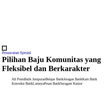
Penawaran Spesial
Pilihan Baju Komunitas yang
Fleksibel dan Berkarakter
All Posts
Batik Jumputan
Belajar Batik
Juragan Batik
Kain Batik
Konveksi Batik
Lainnya
Pesan Batik
Seragam Kantor
Pesan Baju Batik Custom Berkualitas untuk
Kantor atau Komunitas di Juragan Kain Batik