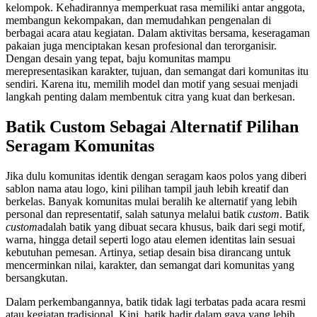
kelompok. Kehadirannya memperkuat rasa memiliki antar anggota,
membangun kekompakan, dan memudahkan pengenalan di
berbagai acara atau kegiatan. Dalam aktivitas bersama, keseragaman
pakaian juga menciptakan kesan profesional dan terorganisir.
Dengan desain yang tepat, baju komunitas mampu
merepresentasikan karakter, tujuan, dan semangat dari komunitas itu
sendiri. Karena itu, memilih model dan motif yang sesuai menjadi
langkah penting dalam membentuk citra yang kuat dan berkesan.
Batik Custom Sebagai Alternatif Pilihan
Seragam Komunitas
Jika dulu komunitas identik dengan seragam kaos polos yang diberi
sablon nama atau logo, kini pilihan tampil jauh lebih kreatif dan
berkelas. Banyak komunitas mulai beralih ke alternatif yang lebih
personal dan representatif, salah satunya melalui batik
custom
. Batik
custom
adalah batik yang dibuat secara khusus, baik dari segi motif,
warna, hingga detail seperti logo atau elemen identitas lain sesuai
kebutuhan pemesan. Artinya, setiap desain bisa dirancang untuk
mencerminkan nilai, karakter, dan semangat dari komunitas yang
bersangkutan.
Dalam perkembangannya, batik tidak lagi terbatas pada acara resmi
atau kegiatan tradisional. Kini, batik hadir dalam gaya yang lebih