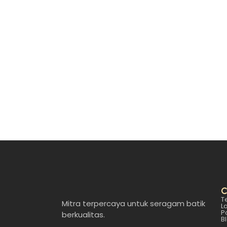
July 11, 2025
/
Dalam beberapa tahun terakhir, seragam batik 
Read More
C
T
Mitra terpercaya untuk seragam batik
L
P
berkualitas.
B