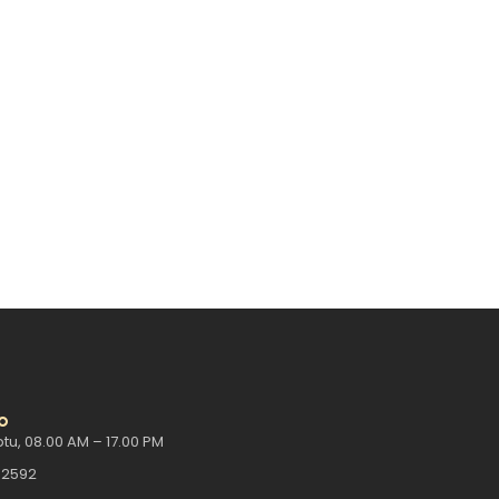
l banyak perusahaan di Indonesia. Tidak lagi…
o
tu, 08.00 AM – 17.00 PM
-2592