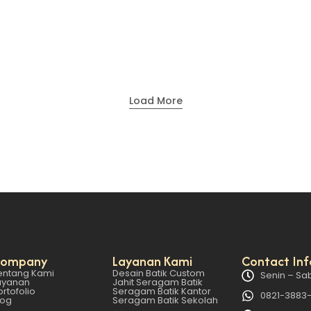
telah berkembang menjadi elemen penting dalam identitas visua
Load More
ompany
Layanan Kami
Contact Inf
entang Kami
Desain Batik Custom
Senin – Sab
ayanan
Jahit Seragam Batik
ortofolio
Seragam Batik Kantor
0821-3883
log
Seragam Batik Sekolah