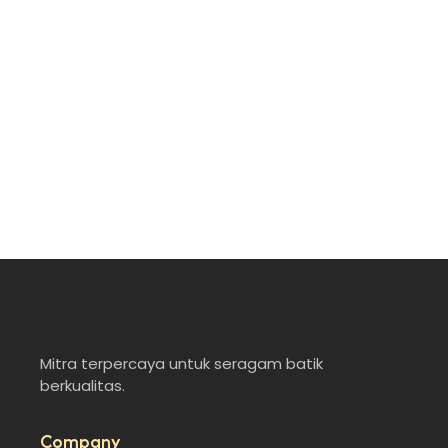
dan Berkarakter
July 1, 2025
/
Komunitas adalah tempat berkumpulnya orang-orang
dengan visi, minat, atau tujuan yang sama. Di dalamnya,
tercipta rasa memiliki, kekompakan, dan semangat…
Read More
Mitra terpercaya untuk seragam batik
berkualitas.
Company