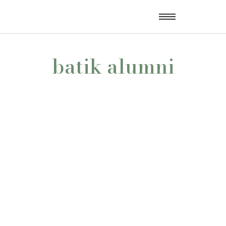
batik alumni
Pilihan Baju Komunitas yang Fleksibel