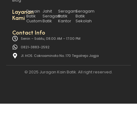
Blog
Layanan
Desain
Jahit
Seragam
Seragam
Batik
Seragam
Batik
Batik
Kami
Custom
Batik
Kantor
Sekolah
Contact Info
Senin – Sabtu, 08.00 AM – 17.00 PM
0821-3883-2592
Jl. HOS. Cokroaminoto No. 170 Tegalrejo Jogja
© 2025 Juragan Kain Batik. All right reserved.