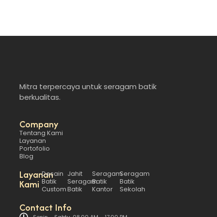
Mitra terpercaya untuk seragam batik
berkualitas.
Company
Tentang Kami
Layanan
Portofolio
Blog
Layanan
Desain
Jahit
Seragam
Seragam
Batik
Seragam
Batik
Batik
Kami
Custom
Batik
Kantor
Sekolah
Contact Info
Senin – Sabtu, 08.00 AM – 17.00 PM