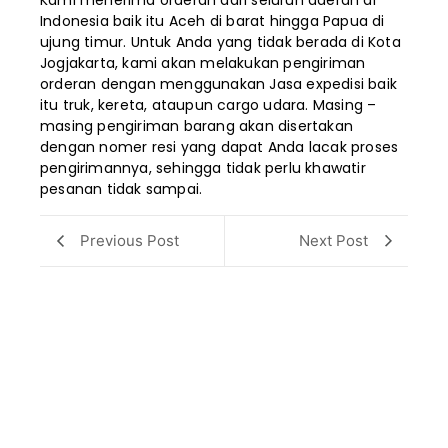
Kami menerima orderan dari seluruh daerah di
Indonesia baik itu Aceh di barat hingga Papua di
ujung timur. Untuk Anda yang tidak berada di Kota
Jogjakarta, kami akan melakukan pengiriman
orderan dengan menggunakan Jasa expedisi baik
itu truk, kereta, ataupun cargo udara. Masing –
masing pengiriman barang akan disertakan
dengan nomer resi yang dapat Anda lacak proses
pengirimannya, sehingga tidak perlu khawatir
pesanan tidak sampai.
Previous Post
Next Post
Pesan Baju Batik Custom Berkualitas untuk
Kantor atau Komunitas di Juragan Kain
Batik
Baju batik kini semakin wajar digunakan sebagai seragam