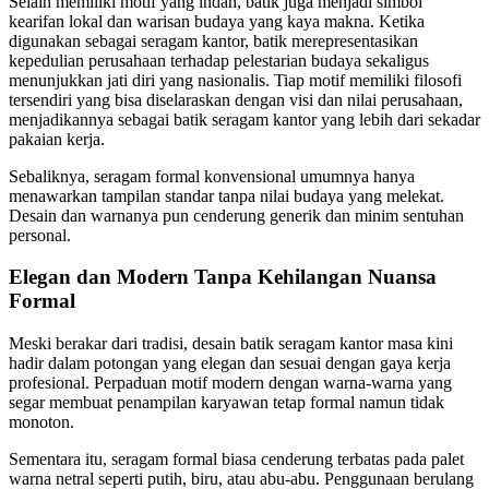
Selain memiliki motif yang indah, batik juga menjadi simbol
kearifan lokal dan warisan budaya yang kaya makna. Ketika
digunakan sebagai seragam kantor, batik merepresentasikan
kepedulian perusahaan terhadap pelestarian budaya sekaligus
menunjukkan jati diri yang nasionalis. Tiap motif memiliki filosofi
tersendiri yang bisa diselaraskan dengan visi dan nilai perusahaan,
menjadikannya sebagai batik seragam kantor yang lebih dari sekadar
pakaian kerja.
Sebaliknya, seragam formal konvensional umumnya hanya
menawarkan tampilan standar tanpa nilai budaya yang melekat.
Desain dan warnanya pun cenderung generik dan minim sentuhan
personal.
Elegan dan Modern Tanpa Kehilangan Nuansa
Formal
Meski berakar dari tradisi, desain batik seragam kantor masa kini
hadir dalam potongan yang elegan dan sesuai dengan gaya kerja
profesional. Perpaduan motif modern dengan warna-warna yang
segar membuat penampilan karyawan tetap formal namun tidak
monoton.
Sementara itu, seragam formal biasa cenderung terbatas pada palet
warna netral seperti putih, biru, atau abu-abu. Penggunaan berulang