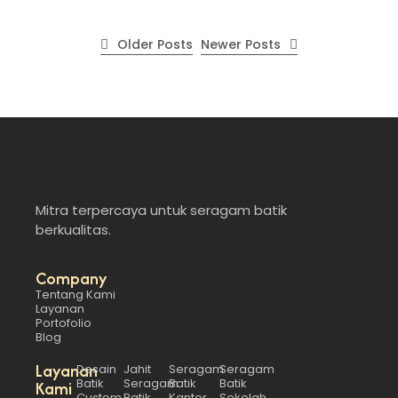
kerja yang lebih adaptif,…
Read More
Older Posts
Newer Posts
Mitra terpercaya untuk seragam batik
berkualitas.
Company
Tentang Kami
Layanan
Portofolio
Blog
Layanan
Desain
Jahit
Seragam
Seragam
Batik
Seragam
Batik
Batik
Kami
Custom
Batik
Kantor
Sekolah