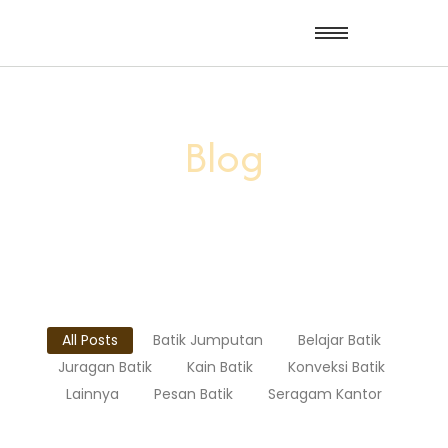
Blog
All Posts
Batik Jumputan
Belajar Batik
Juragan Batik
Kain Batik
Konveksi Batik
Lainnya
Pesan Batik
Seragam Kantor