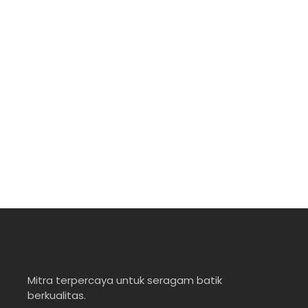
Konveksi Seragam Batik yang Harus
Dihindari
July 7, 2025
/
Dalam beberapa tahun terakhir, semakin banyak
perusahaan yang beralih menggunakan batik sebagai
seragam kerja mereka. Batik dianggap mampu
merepresentasikan identitas…
Read More
Mitra terpercaya untuk seragam batik
berkualitas.