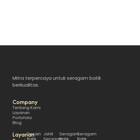
Read More
Mitra terpercaya untuk seragam batik
berkualitas.
Company
Tentang Kami
Layanan
Portofolio
Blog
Layanan
Desain
Jahit
Seragam
Seragam
Batik
Seragam
Batik
Batik