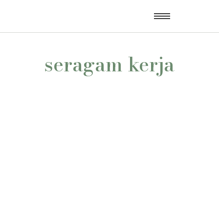
seragam kerja
Sedang Cari Konveksi Seragam Batik