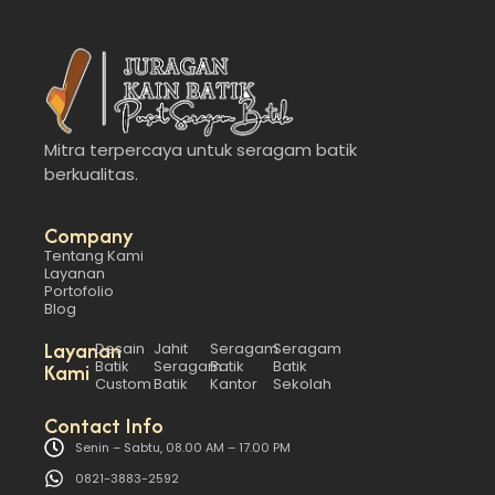
Mitra terpercaya untuk seragam batik
berkualitas.
Company
Tentang Kami
Layanan
Portofolio
Blog
Layanan
Desain
Jahit
Seragam
Seragam
Batik
Seragam
Batik
Batik
Kami
Custom
Batik
Kantor
Sekolah
Contact Info
Senin – Sabtu, 08.00 AM – 17.00 PM
0821-3883-2592