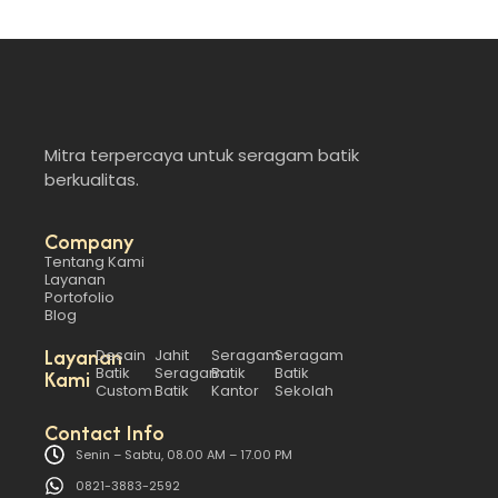
Mitra terpercaya untuk seragam batik
berkualitas.
Company
Tentang Kami
Layanan
Portofolio
Blog
Layanan
Desain
Jahit
Seragam
Seragam
Batik
Seragam
Batik
Batik
Kami
Custom
Batik
Kantor
Sekolah
Contact Info
Senin – Sabtu, 08.00 AM – 17.00 PM
0821-3883-2592