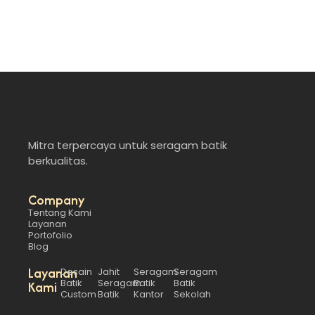
Mitra terpercaya untuk seragam batik
berkualitas.
Company
Tentang Kami
Layanan
Portofolio
Blog
Layanan
Desain
Jahit
Seragam
Seragam
Batik
Seragam
Batik
Batik
Kami
Custom
Batik
Kantor
Sekolah