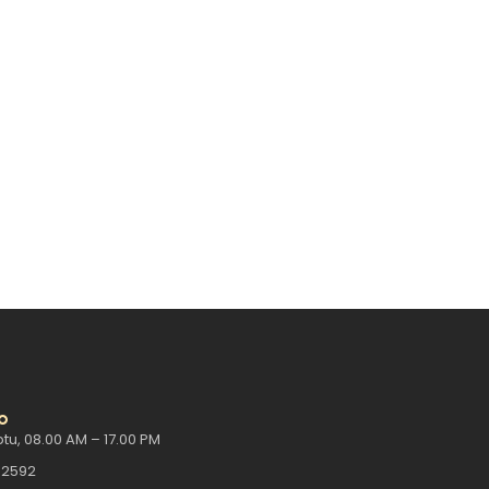
hatikan
m desain batik kustom bukanlah hal yang
o
tu, 08.00 AM – 17.00 PM
-2592