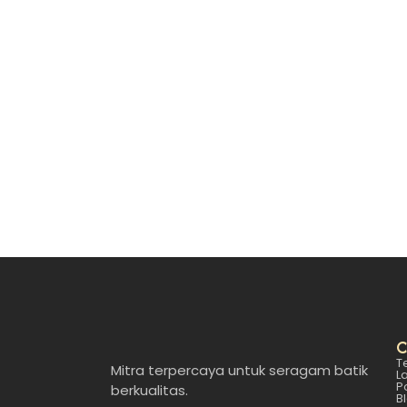
Sedang Cari Konveksi Seragam Bati
July 21, 2025
/
Menemukan konveksi seragam batik yang bena
mudah. Banyak…
Read More
C
T
Mitra terpercaya untuk seragam batik
L
P
berkualitas.
B