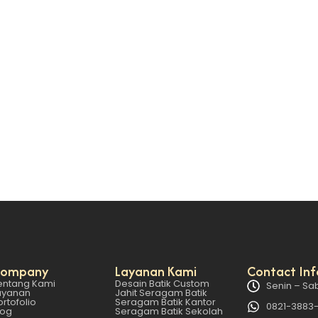
k Berkualitas? Ini 5 Hal yang Wajib Anda Per
r-benar mampu menerjemahkan kebutuhan perusahaan ke dala
ompany
Layanan Kami
Contact Inf
entang Kami
Desain Batik Custom
Senin – Sab
ayanan
Jahit Seragam Batik
ortofolio
Seragam Batik Kantor
0821-3883
log
Seragam Batik Sekolah