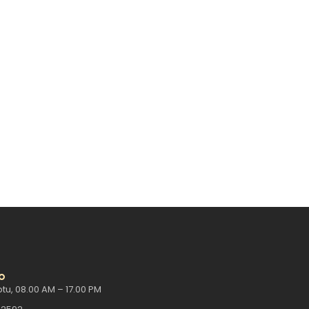
an layanan, tetapi juga dalam…
o
tu, 08.00 AM – 17.00 PM