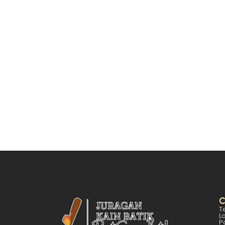
Mengapa Seragam Batik Kustom Ja
July 15, 2025
/
Di tengah persaingan bisnis yang semakin keta
Read More
C
T
L
P