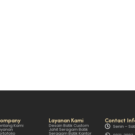
di Pilihan Cerdas untuk Perusahaan Modern?
t, perusahaan dituntut tidak hanya untuk unggul dalam produk d
ompany
Layanan Kami
Contact Inf
entang Kami
Desain Batik Custom
Senin – Sab
ayanan
Jahit Seragam Batik
ortofolio
Seragam Batik Kantor